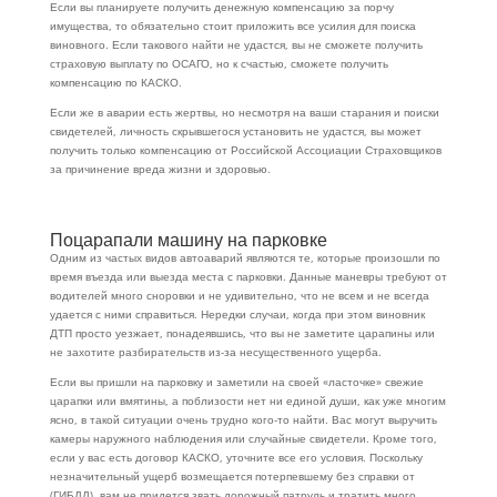
Если вы планируете получить денежную компенсацию за порчу
имущества, то обязательно стоит приложить все усилия для поиска
виновного. Если такового найти не удастся, вы не сможете получить
страховую выплату по ОСАГО, но к счастью, сможете получить
компенсацию по КАСКО.
Если же в аварии есть жертвы, но несмотря на ваши старания и поиски
свидетелей, личность скрывшегося установить не удастся, вы может
получить только компенсацию от Российской Ассоциации Страховщиков
за причинение вреда жизни и здоровью.
Поцарапали машину на парковке
Одним из частых видов автоаварий являются те, которые произошли по
время въезда или выезда места с парковки. Данные маневры требуют от
водителей много сноровки и не удивительно, что не всем и не всегда
удается с ними справиться. Нередки случаи, когда при этом виновник
ДТП просто уезжает, понадеявшись, что вы не заметите царапины или
не захотите разбирательств из-за несущественного ущерба.
Если вы пришли на парковку и заметили на своей «ласточке» свежие
царапки или вмятины, а поблизости нет ни единой души, как уже многим
ясно, в такой ситуации очень трудно кого-то найти. Вас могут выручить
камеры наружного наблюдения или случайные свидетели. Кроме того,
если у вас есть договор КАСКО, уточните все его условия. Поскольку
незначительный ущерб возмещается потерпевшему без справки от
(ГИБДД), вам не придется звать дорожный патруль и тратить много