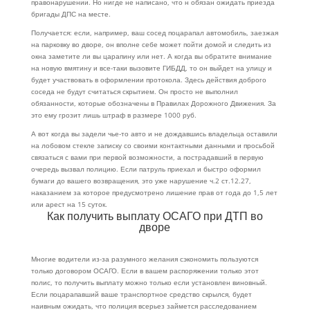
правонарушении. Но нигде не написано, что н обязан ожидать приезда
бригады ДПС на месте.
Получается: если, например, ваш сосед поцарапал автомобиль, заезжая
на парковку во дворе, он вполне себе может пойти домой и следить из
окна заметите ли вы царапину или нет. А когда вы обратите внимание
на новую вмятину и все-таки вызовите ГИБДД, то он выйдет на улицу и
будет участвовать в оформлении протокола. Здесь действия доброго
соседа не будут считаться скрытием. Он просто не выполнил
обязанности, которые обозначены в Правилах Дорожного Движения. За
это ему грозит лишь штраф в размере 1000 руб.
А вот когда вы задели чье-то авто и не дождавшись владельца оставили
на лобовом стекле записку со своими контактными данными и просьбой
связаться с вами при первой возможности, а пострадавший в первую
очередь вызвал полицию. Если патруль приехал и быстро оформил
бумаги до вашего возвращения, это уже нарушение ч.2 ст.12.27,
наказанием за которое предусмотрено лишение прав от года до 1,5 лет
или арест на 15 суток.
Как получить выплату ОСАГО при ДТП во
дворе
Многие водители из-за разумного желания сэкономить пользуются
только договором ОСАГО. Если в вашем распоряжении только этот
полис, то получить выплату можно только если установлен виновный.
Если поцарапавший ваше транспортное средство скрылся, будет
наивным ожидать, что полиция всерьез займется расследованием