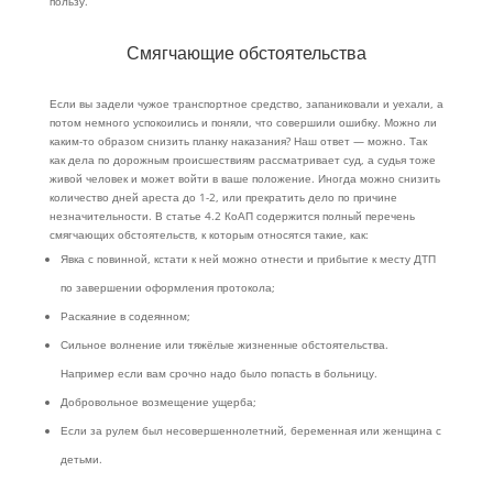
пользу.
Смягчающие обстоятельства
Если вы задели чужое транспортное средство, запаниковали и уехали, а
потом немного успокоились и поняли, что совершили ошибку. Можно ли
каким-то образом снизить планку наказания? Наш ответ — можно. Так
как дела по дорожным происшествиям рассматривает суд, а судья тоже
живой человек и может войти в ваше положение. Иногда можно снизить
количество дней ареста до 1-2, или прекратить дело по причине
незначительности. В статье 4.2 КоАП содержится полный перечень
смягчающих обстоятельств, к которым относятся такие, как:
Явка с повинной, кстати к ней можно отнести и прибытие к месту ДТП
по завершении оформления протокола;
Раскаяние в содеянном;
Сильное волнение или тяжёлые жизненные обстоятельства.
Например если вам срочно надо было попасть в больницу.
Добровольное возмещение ущерба;
Если за рулем был несовершеннолетний, беременная или женщина с
детьми.