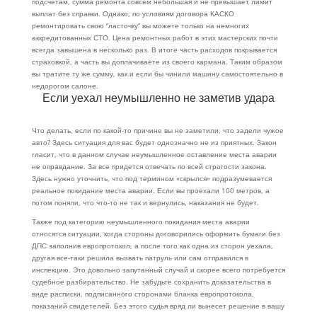
подсчетам, сумма ремонта совсем небольшая и не превышает лимит
выплат без справки. Однако, по условиям договора КАСКО
ремонтировать свою
“
ласточку” вы можете только на немногих
аккредитованных СТО. Цена ремонтных работ в этих мастерских почти
всегда завышена в несколько раз. В итоге часть расходов покрывается
страховкой, а часть вы доплачиваете из своего кармана. Таким образом
вы тратите ту же сумму, как и если бы чинили машину самостоятельно в
недорогом салоне.
Если уехал неумышленно не заметив удара
Что делать, если по какой-то причине вы не заметили, что задели чужое
авто? Здесь ситуация для вас будет однозначно не из приятных. Закон
гласит, что в данном случае неумышленное оставление места аварии
не оправдание. За все придется отвечать по всей строгости закона.
Здесь нужно уточнить, что под термином «скрылся» подразумевается
реальное покидание места аварии. Если вы проехали 100 метров, а
потом поняли, что что-то не так и вернулись, наказания не будет.
Также под категорию неумышленного покидания места аварии
относятся ситуации, когда стороны договорились оформить бумаги без
ДПС заполнив
европротокол
, а после того как одна из сторон уехала,
другая все-таки решила вызвать патруль или сам отправился в
инспекцию. Это довольно запутанный случай и скорее всего потребуется
судебное разбирательство. Не забудьте сохранить доказательства в
виде расписки, подписанного сторонами бланка
европротокола
,
показаний свидетелей. Без этого судья вряд ли вынесет решение в вашу