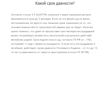
Какой срок давности?
Согласно статье 4.5 КоАП РФ, решение о мере наказания должно
приниматься в срок до 3 месяцев. Если за это время суд не вынес
постановление об аресте или лишении прав, наказания за то, что
человек покинул место транспортной аварии уже не будет. Конечно
нужно помнить, что даже по прошествии трех месяцев пострадавший
может потребовать возместить понесенный в результате действий
виновника ущерб. Срок подачи иска в суд, согласно ГК РФ (ст. 196),
составляет 3 года с момента инцидента. А если есть пострадавшие и
погибшие, действуют сроки давности Уголовного Кодекса – от 2-х до 15-
ти лет в зависимости от тяжести преступления (статья 78 УК РФ).
СКОЛЬКО СТОИТ ЗАКАЗАТЬ ЭВАКУАТОР
В ЯРОСЛАВЛЕ?
Ценовые аспекты, влияющие на формирование цен на услуги
эвакуатора и автопомощи на дорогах