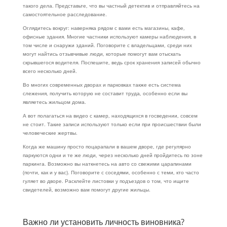
такого дела. Представьте, что вы частный детектив и отправляйтесь на
самостоятельное расследование.
Оглядитесь вокруг: наверняка рядом с вами есть магазины, кафе,
офисные здания. Многие частники используют камеры наблюдения, в
том числе и снаружи зданий. Поговорите с владельцами, среди них
могут найтись отзывчивые люди, которые помогут вам отыскать
скрывшегося водителя. Поспешите, ведь срок хранения записей обычно
всего несколько дней.
Во многих современных дворах и парковках также есть система
слежения, получить которую не составит труда, особенно если вы
являетесь жильцом дома.
А вот полагаться на видео с камер, находящихся в
госведении
, совсем
не стоит. Такие записи используют только если при происшествии были
человеческие жертвы.
Когда же машину просто поцарапали в вашем дворе, где регулярно
паркуются одни и те же люди, через несколько дней пройдитесь по зоне
паркинга. Возможно вы наткнетесь на авто со свежими царапинами
(
почти, как
и у вас). Поговорите с соседями, особенно с теми, кто часто
гуляет во дворе. Расклейте листовки у подъездов о том, что ищите
свидетелей, возможно вам помогут другие жильцы.
Важно ли установить личность виновника?