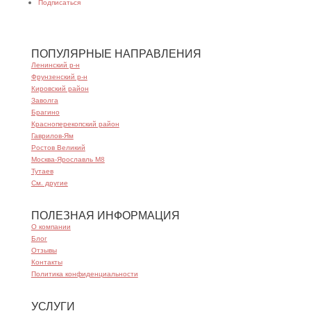
Подписаться
ПОПУЛЯРНЫЕ НАПРАВЛЕНИЯ
Ленинский р-н
Фрунзенский р-н
Кировский район
Заволга
Брагино
Красноперекопский район
Гаврилов-Ям
Ростов Великий
Москва-Ярославль М8
Тутаев
См. другие
ПОЛЕЗНАЯ ИНФОРМАЦИЯ
О компании
Блог
Отзывы
Контакты
Политика конфиденциальности
УСЛУГИ