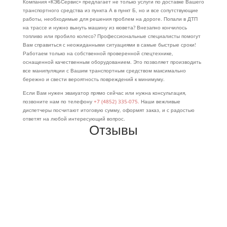
Компания «КЭБСервис» предлагает не только услуги по доставке Вашего
транспортного средства из пункта А в пункт Б, но и все сопутствующие
работы, необходимые для решения проблем на дороге. Попали в ДТП
на трассе и нужно вынуть машину из кювета? Внезапно кончилось
топливо или пробило колесо? Профессиональные специалисты помогут
Вам справиться с неожиданными ситуациями в самые быстрые сроки!
Работаем только на собственной проверенной спецтехнике,
оснащенной качественным оборудованием. Это позволяет производить
все манипуляции с Вашим транспортным средством максимально
бережно и свести вероятность повреждений к минимуму.
Если Вам нужен эвакуатор прямо сейчас или нужна консультация,
позвоните нам по телефону
+7 (4852) 335-075.
Наши вежливые
диспетчеры посчитают итоговую сумму, оформят заказ, и с радостью
ответят на любой интересующий вопрос.
Отзывы
“
КЭБСервис мне понравился. Ребята работают с юридическими и с
физическими лицами, эвакуация автомобилей и спец. техники.
Понравился Андрей, он быстро приехал, был вежлив, аккуратно перевёз
автомобиль. Всё понравилось, советую.
”
BbARAsheeK001
9 мая 2025