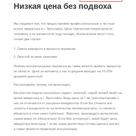
Низкая цена без подвоха
Мы гордимся тем, что предоставляем профессиональные и честные
услуги эвакуатора в г. Ярославль. Цена озвученная оператором по
телефону и не меняется по ходу поездки. Исключением могут стать
только два случая:
Смена маршрута в процессе перевозки
Простой по вине заказчика
Помимо внутригородских перевозок вы также можете вызвать эвакуатор
по области. Цена за километр у нас в среднем выходит на 10-20%
дешевле рыночной.
Рассказываем, почему так происходит:
Бесплатная подача изначально задает, пожалуй, самый низкий прайс на
вызов эвакуатора в г. Ярославль. Ведь цена за 1 км транспортировки у
нас не отличается от расценок конкурентов. Если Вы сложите все
затраты и разделите их на количество километров пути, то сможете
убедиться в этом самостоятельно. Впрочем, производить вычисления
самим вовсе не обязательно! Если Вас интересует, какой будет цена
эвакуатора межгород 1 за км, наши диспетчеры готовы сделать расчет,
а также провести первичную консультацию.