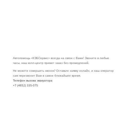
“
Пользовался данной услугой, по совету друзей, нужно было срочно
перевезти машину . Приехали быстро все сделали. Если нужно будет
ещё перевезти машину то обращусь сюда.
”
Максим Громов
6 мая 2025
“
Пользовался услугами эвакуации авто. Приехали быстро, ребята
вежливые и оперативные. Машину доставили бережно и вовремя.
Приятно удивила система скидок. Рекомендую
”
Александр Алышев
4 мая 2025
Автопомощь «КЭБСервис» всегда на связи с Вами! Звоните в любые
часы, наш колл-центр примет заказ без промедлений.
Не можете совершить звонок? Оставьте заявку онлайн, и наш оператор
сам перезвонит Вам в самое ближайшее время.
Телефон вызова эвакуатора
+7 (4852) 335-075
Заказать обратный звонок