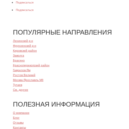
Подписаться
Подписаться
ПОПУЛЯРНЫЕ НАПРАВЛЕНИЯ
Ленинский р-н
Фрунзенский р-н
Кировский район
Заволга
Брагино
Красноперекопский район
Гаврилов-Ям
Ростов Великий
Москва-Ярославль М8
Тутаев
См. другие
ПОЛЕЗНАЯ ИНФОРМАЦИЯ
О компании
Блог
Отзывы
Контакты