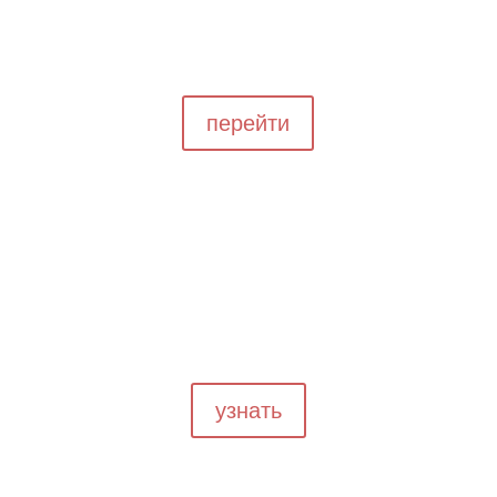
Подробнее об эвакуаторе
Вся необходимая информация об услугах, предоставляемых компанией
перейти
Как можно сэкономить?
Простые правила, которые помогут Вам не потратить лишних денег
узнать
Контакты
Телефон эвакуатора
+7 (4852) 335-075