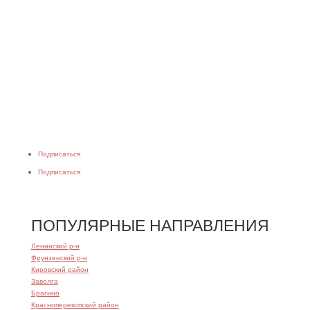
Сообщение
Я согласен на обработку персональных данных
Отправить
This site is protected by reCAPTCHA and the Google
Privacy Policy
and
Terms of Service
apply
Подписаться
Подписаться
ПОПУЛЯРНЫЕ НАПРАВЛЕНИЯ
Ленинский р-н
Фрунзенский р-н
Кировский район
Заволга
Брагино
Красноперекопский район