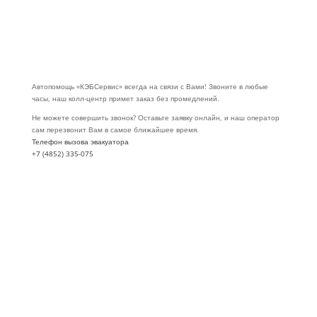
Автопомощь «КЭБСервис» всегда на связи с Вами! Звоните в любые
часы, наш колл-центр примет заказ без промедлений.
Не можете совершить звонок? Оставьте заявку онлайн, и наш оператор
сам перезвонит Вам в самое ближайшее время.
Телефон вызова эвакуатора
+7 (4852) 335-075
Заказать обратный звонок
Эвакуатор коммерческого
транспорта