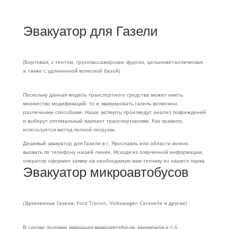
Эвакуатор для Газели
(Бортовая, с тентом, грузопассажирская, фургон, цельнометаллическая,
а также с удлиненной колесной базой)
Поскольку данная модель транспортного средства может иметь
множество модификаций, то и эвакуировать газель возможно
различными способами. Наши эксперты произведут анализ повреждений
и выберут оптимальный вариант транспортировки. Как правило,
используется метод полной погрузки.
Дешевый эвакуатор для Газели в г. Ярославль или области можно
вызвать по телефону нашей линии. Исходя из озвученной информации,
оператор оформит заявку на необходимую вам технику из нашего парка.
Эвакуатор микроавтобусов
(Удлиненные Газели, Ford Transit, Volkswagen Caravelle и другие)
В случае поломки эвакуация микроавтобусов, минивэнов и т.п.