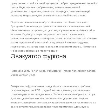
представляет собой сложный процесс и требует определенных знаний и
опыта. Ведь для нее требуется спецтехника с повышенной
устойчивостью и грузоподъемностью. Мы предоставим подходящий
эвакуатор микроавтобусов дешево и с гарантией безопасности.
Перевозка сломанного автобуса обычными способами, например
буксировкой, не всегда доступна из-за имеющихся неисправностей.
Наши специалисты организуют доставку с учетом всех особенностей и
нюансов. Подберут спецтехнику в соответствии с условиями и
факторами, влияющими на конкретно ваше обстоятельство. Мы избавим
вас от переживаний и опасений. Ведь в нашей команде трудятся
исключительно знатоки своего дела с многолетним стажем. Аккуратное
и бережное обращение гарантировано.
Эвакуатор фургона
(Mercedes-Benz, Porter, Iveco, Фольксваген Transporter, Renault Kangoo,
Dodge Caravan и т.п)
Эвакуировать фургон может понадобиться при выявлении проблем с
силовым агрегатом, КПП, ходовой частью и иными узлами машины,
отвечающими за ее передвижение. Также к нам часто обращаются при
ДТП, попадании в кювет или столкновения с другим авто. Однако
доставить автофургон до станции техобслуживания не так-то просто из-
за его внушительных масса-габаритных параметров. Здесь нужна